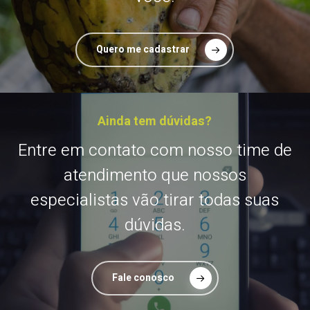
Quero me cadastrar
Ainda tem dúvidas?
Entre em contato com nosso time de
atendimento que nossos
especialistas vão tirar todas suas
dúvidas.
Fale conosco