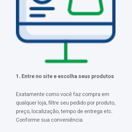
1. Entre no site e escolha seus produtos
2. F
Exatamente como você faz compra em
Depo
qualquer loja, filtre seu pedido por produto,
prec
preço, localização, tempo de entrega etc.
de C
Conforme sua conveniência.
comp
dado