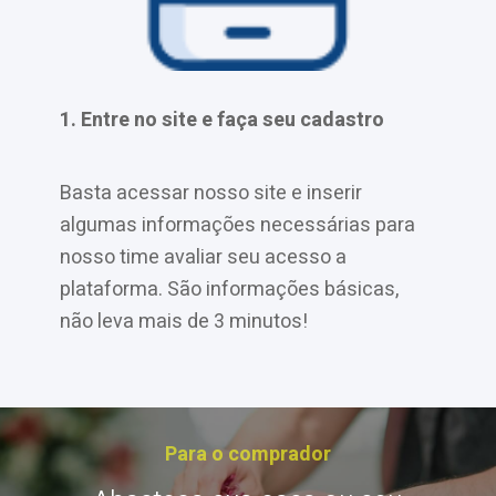
1. Entre no site e faça seu cadastro
2. A
Basta acessar nosso site e inserir
Após
algumas informações necessárias para
noss
nosso time avaliar seu acesso a
vali
plataforma. São informações básicas,
e ou
não leva mais de 3 minutos!
na p
Para o comprador