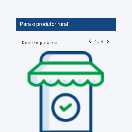
Para o produtor rural
1
/
4
Deslize para ver